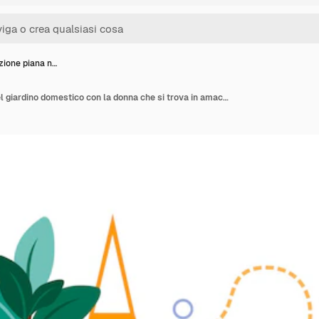
ione piana n…
Composizione piana nel giardino domestico con la donna che si trova in amaca con l'illustrazione di vettore delle piante domestiche