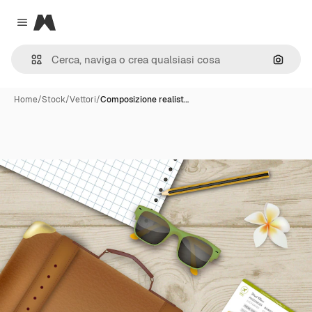
Magnific
Close menu
Cerca 
Home
/
Stock
/
Vettori
/
Composizione realist…