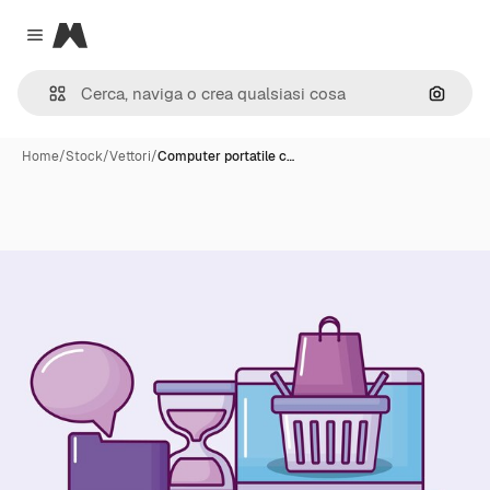
Magnific
Close menu
Cerca 
Home
/
Stock
/
Vettori
/
Computer portatile c…