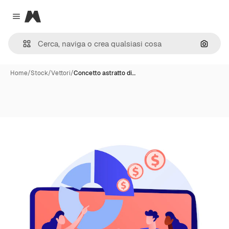
Magnific
Close menu
Cerca 
Home
/
Stock
/
Vettori
/
Concetto astratto di…