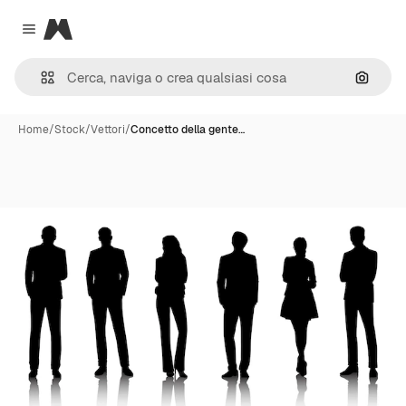
Magnific
Close menu
Cerca 
Home
/
Stock
/
Vettori
/
Concetto della gente…