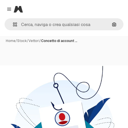
Magnific
Close menu
Cerca 
Home
/
Stock
/
Vettori
/
Concetto di account …