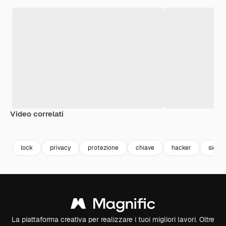
Video correlati
Premium
Premium
Premium
Premium
lock
privacy
protezione
chiave
hacker
sicur
La piattaforma creativa per realizzare i tuoi migliori lavori. Oltre