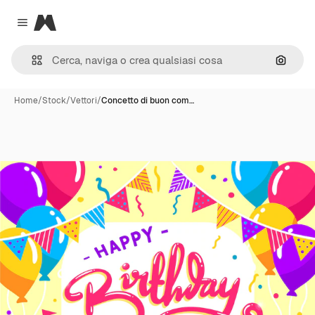
Magnific
Close menu
Cerca 
Home
/
Stock
/
Vettori
/
Concetto di buon com…