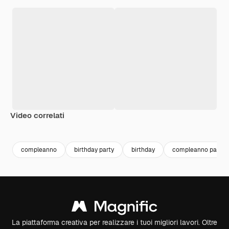
Video correlati
Premium
Premium
Premium
Premium
Generato da
compleanno
birthday party
birthday
compleanno pallonc
La piattaforma creativa per realizzare i tuoi migliori lavori. Oltre