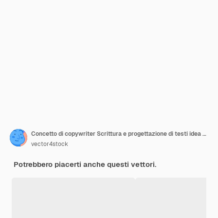
Concetto di copywriter Scrittura e progettazione di testi idea di creatività e promozione Trovare informazioni e creare contenuti di valore Illustrazione vettoriale piatta
vector4stock
Potrebbero piacerti anche questi vettori.