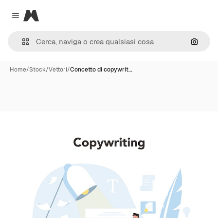
Magnific
Close menu
Cerca 
Home
/
Stock
/
Vettori
/
Concetto di copywrit…