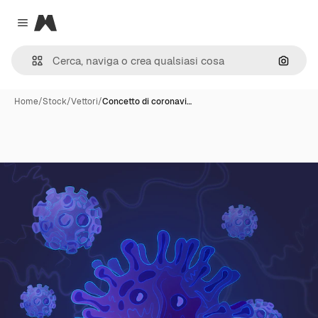
Magnific
Close menu
Cerca 
Home
/
Stock
/
Vettori
/
Concetto di coronavi…