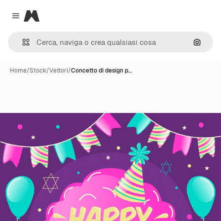
Magnific
Close menu
Cerca 
Home
/
Stock
/
Vettori
/
Concetto di design p…