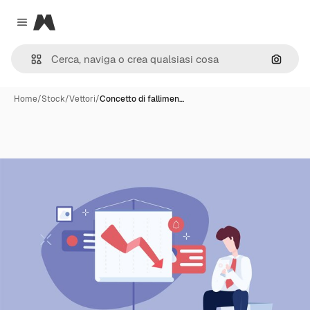
Magnific
Close menu
Cerca 
Home
/
Stock
/
Vettori
/
Concetto di fallimen…