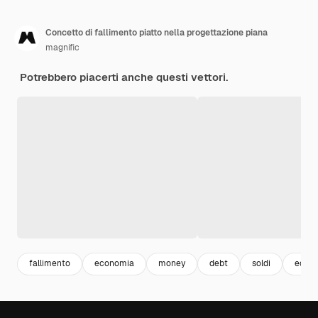
Concetto di fallimento piatto nella progettazione piana
magnific
Potrebbero piacerti anche questi vettori.
fallimento
economia
money
debt
soldi
econ