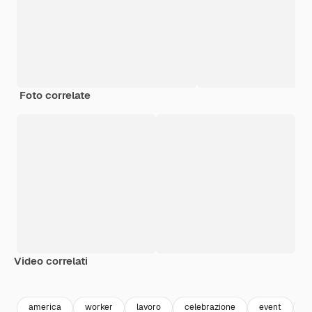
Foto correlate
Video correlati
Premium
Premium
Premium
Premium
america
worker
lavoro
celebrazione
event
c