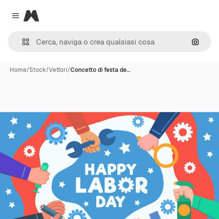
Magnific
Close menu
Cerca 
Home
/
Stock
/
Vettori
/
Concetto di festa de…