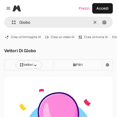
Magnific
Prezzi
Accedi
Close menu
Cancella
Cerca 
Crea un'immagine IA
Crea un video IA
Crea un'icona IA
Sol
Vettori Di Globo
Vettori
Filtri