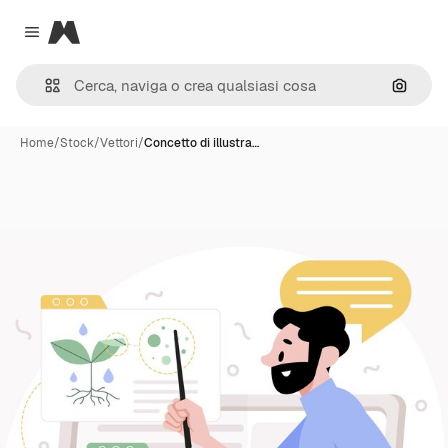
Magnific
Close menu
Cerca 
Home
/
Stock
/
Vettori
/
Concetto di illustra…