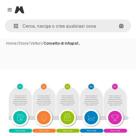
Magnific
Close menu
Cerca 
Home
/
Stock
/
Vettori
/
Concetto di infograf…