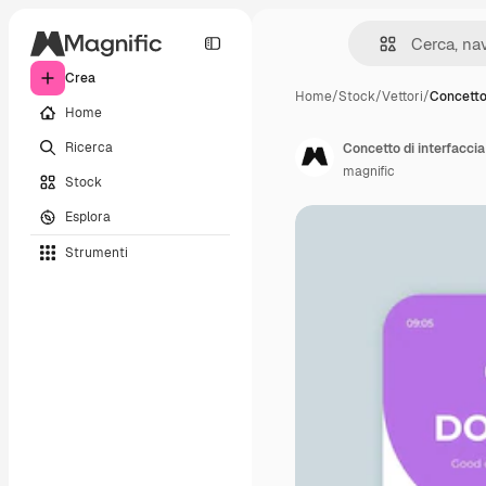
Crea
Home
/
Stock
/
Vettori
/
Concetto 
Home
Ricerca
Concetto di interfacci
magnific
Stock
Esplora
Strumenti