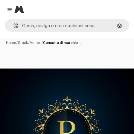
Magnific
Close menu
Cerca 
Home
/
Stock
/
Vettori
/
Concetto di marchio …