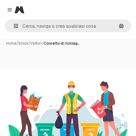
Magnific
Close menu
Cerca 
Home
/
Stock
/
Vettori
/
Concetto di riciclag…