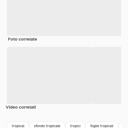
Foto correlate
Video correlati
Premium
Premium
Generato dall'IA
Premium
Premium
tropical
sfondo tropicale
tropici
foglie tropicali
tr