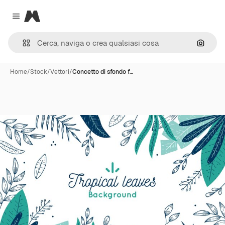
Magnific
Close menu
Cerca 
Home
/
Stock
/
Vettori
/
Concetto di sfondo f…