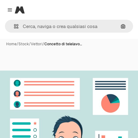
Magnific
Close menu
Cerca 
Home
/
Stock
/
Vettori
/
Concetto di telelavo…