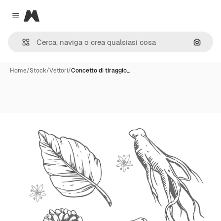
Magnific
Close menu
Cerca 
Home
/
Stock
/
Vettori
/
Concetto di tiraggio…