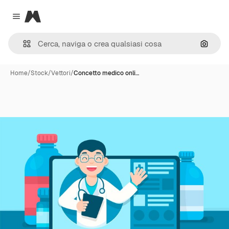
Magnific
Close menu
Cerca 
Home
/
Stock
/
Vettori
/
Concetto medico onli…