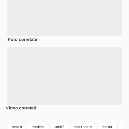
Foto correlate
Video correlati
Premium
Premium
Premium
Premium
health
medical
sanità
healthcare
doctor
med