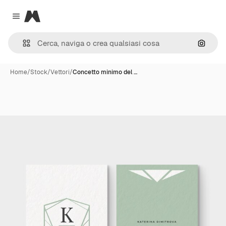
Magnific
Close menu
Cerca 
Home
/
Stock
/
Vettori
/
Concetto minimo del …