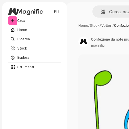
Crea
Home
/
Stock
/
Vettori
/
Confezio
Home
Ricerca
Confezione da note mus
magnific
Stock
Esplora
Strumenti