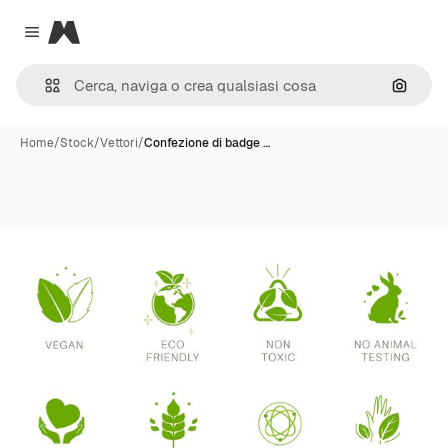
Magnific
Close menu
Cerca 
Home
/
Stock
/
Vettori
/
Confezione di badge …