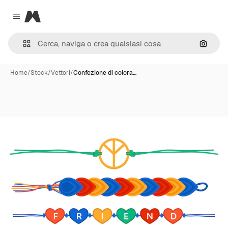
Magnific
Close menu
Cerca 
Home
/
Stock
/
Vettori
/
Confezione di colora…