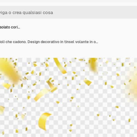
solato cori…
Confine isolato coriandoli che cadono. Design decorativo in tinsel volante in oro lucido. Elemento sfocato.