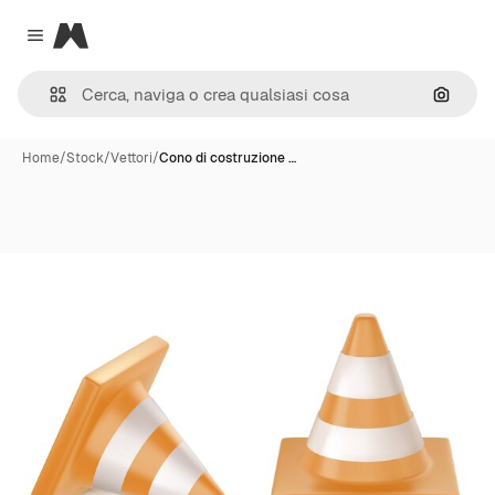
Magnific
Close menu
Cerca 
Home
/
Stock
/
Vettori
/
Cono di costruzione …