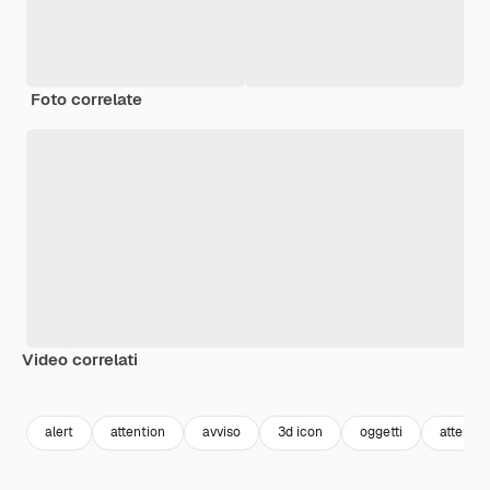
Foto correlate
Video correlati
Premium
Premium
Premium
Premium
alert
attention
avviso
3d icon
oggetti
attenzi