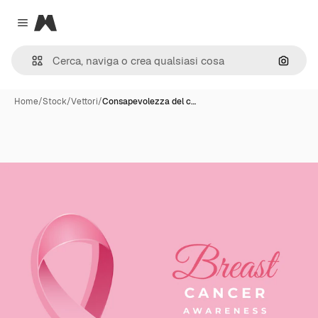
Magnific
Close menu
Cerca 
Home
/
Stock
/
Vettori
/
Consapevolezza del c…