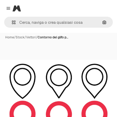
Magnific
Close menu
Cerca 
Home
/
Stock
/
Vettori
/
Contorno del glifo p…