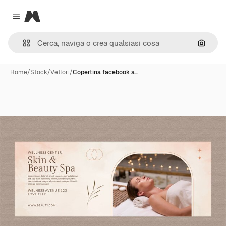
Magnific
Close menu
Cerca 
Home
/
Stock
/
Vettori
/
Copertina facebook a…