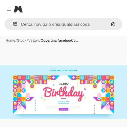
Magnific
Close menu
Cerca 
Home
/
Stock
/
Vettori
/
Copertina facebook c…