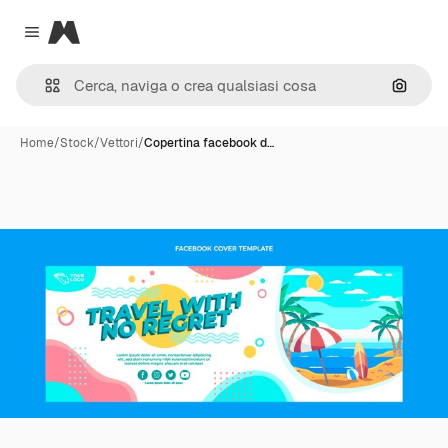
Magnific
Close menu
Cerca 
Home
/
Stock
/
Vettori
/
Copertina facebook d…