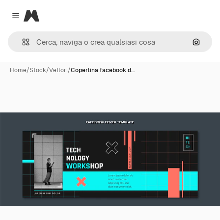
Magnific
Close menu
Cerca 
Home
/
Stock
/
Vettori
/
Copertina facebook d…