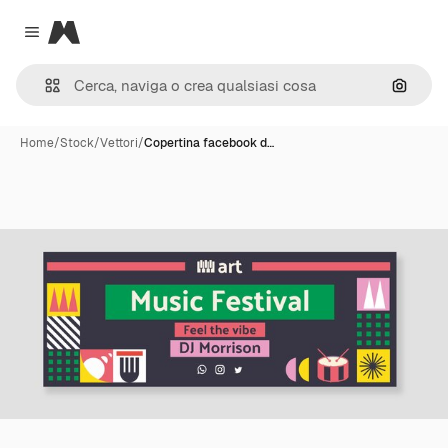
Magnific
Close menu
Cerca 
Home
/
Stock
/
Vettori
/
Copertina facebook d…