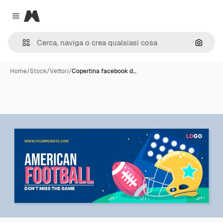
Magnific
Close menu
Cerca 
Home
/
Stock
/
Vettori
/
Copertina facebook d…