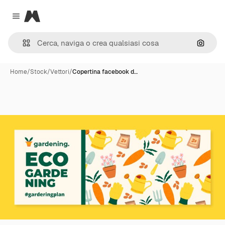
Magnific
Close menu
Cerca 
Home
/
Stock
/
Vettori
/
Copertina facebook d…