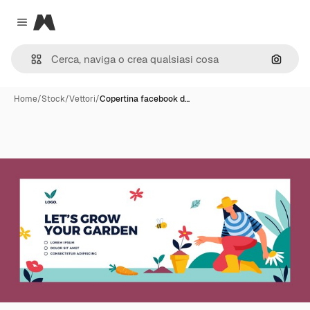
Magnific
Close menu
Cerca 
Home
/
Stock
/
Vettori
/
Copertina facebook d…