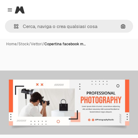
Magnific
Close menu
Cerca 
Home
/
Stock
/
Vettori
/
Copertina facebook m…