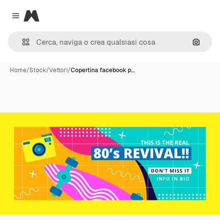
Magnific
Close menu
Cerca 
Home
/
Stock
/
Vettori
/
Copertina facebook p…