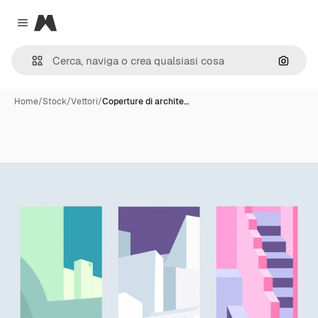
Magnific
Close menu
Cerca 
Home
/
Stock
/
Vettori
/
Coperture di archite…