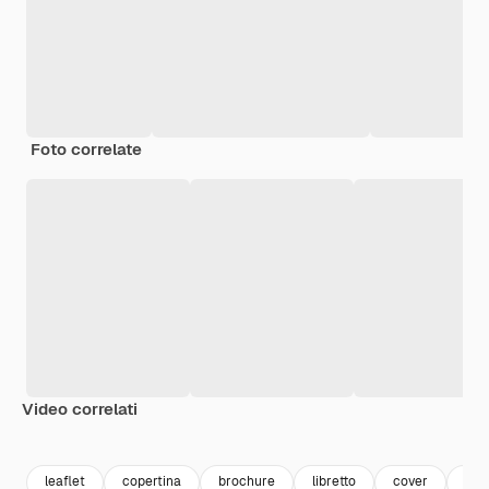
Foto correlate
Video correlati
Premium
Premium
Generato dall'IA
Premium
Premium
Generato da
leaflet
copertina
brochure
libretto
cover
bro