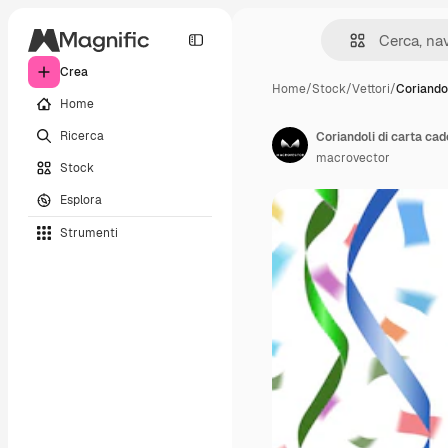
Crea
Home
/
Stock
/
Vettori
/
Coriandol
Home
Ricerca
Coriandoli di carta cade
macrovector
Stock
Esplora
Strumenti