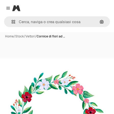
Magnific
Close menu
Cerca 
Home
/
Stock
/
Vettori
/
Cornice di fiori ad …