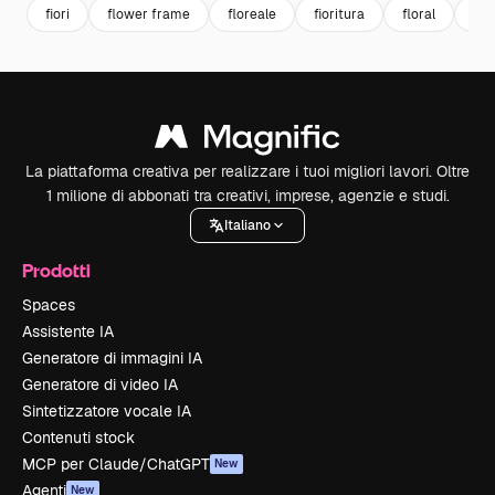
fiori
flower frame
floreale
fioritura
floral
cor
La piattaforma creativa per realizzare i tuoi migliori lavori. Oltre
1 milione di abbonati tra creativi, imprese, agenzie e studi.
Italiano
Prodotti
Spaces
Assistente IA
Generatore di immagini IA
Generatore di video IA
Sintetizzatore vocale IA
Contenuti stock
MCP per Claude/ChatGPT
New
Agenti
New