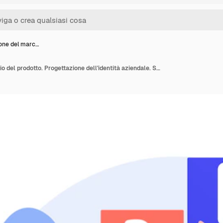
one del marc…
Costruzione del marchio del prodotto. Progettazione dell'identità aziendale. Studio designer personaggi piatti lavoro di squadra, cooperazione e collaborazione. Illustrazione di concetto di nome della società