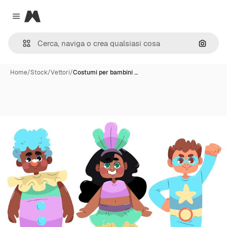
Magnific
Close menu
Cerca 
Home
/
Stock
/
Vettori
/
Costumi per bambini …