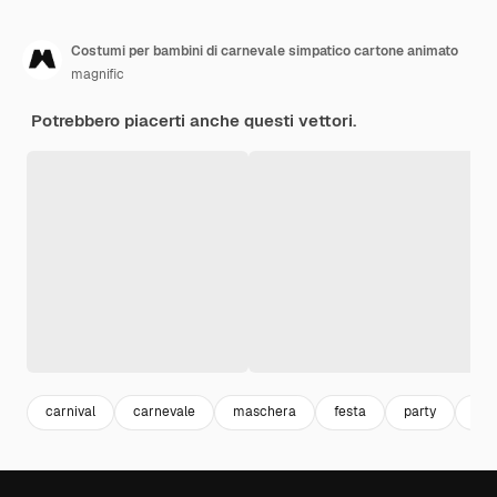
Costumi per bambini di carnevale simpatico cartone animato
magnific
Potrebbero piacerti anche questi vettori.
carnival
carnevale
maschera
festa
party
eve