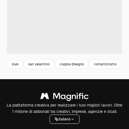
love
san valentino
coppia disegno
romanticismo
r
La piattaforma creativa per realizzare i tuoi migliori lavori. Oltre
1 milione di abbonati tra creativi, imprese, agenzie e studi.
Italiano