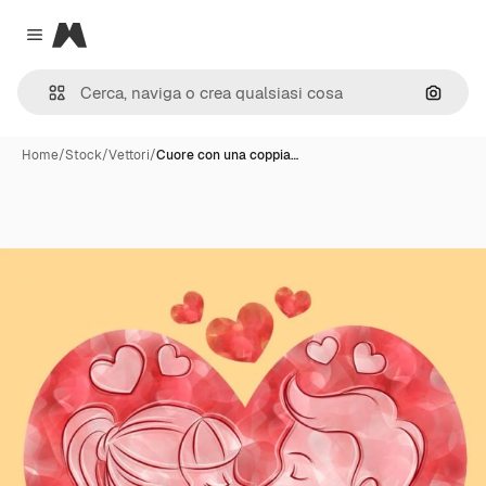
Magnific
Close menu
Cerca 
Home
/
Stock
/
Vettori
/
Cuore con una coppia…