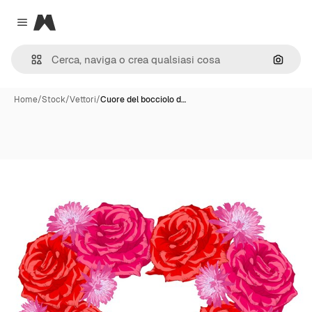
Magnific
Close menu
Cerca 
Home
/
Stock
/
Vettori
/
Cuore del bocciolo d…