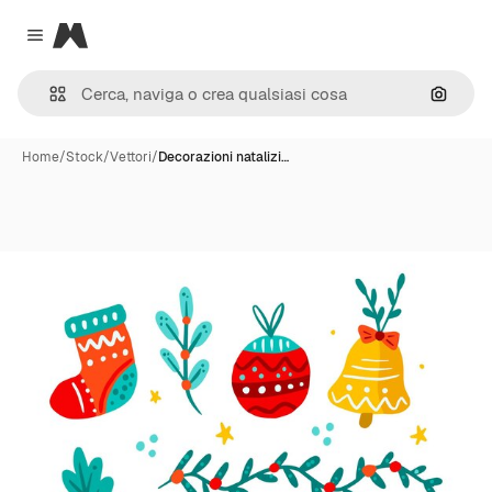
Magnific
Close menu
Cerca 
Home
/
Stock
/
Vettori
/
Decorazioni natalizi…