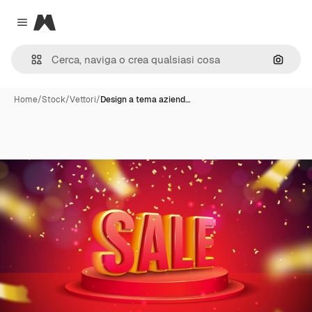
Magnific
Close menu
Cerca 
Home
/
Stock
/
Vettori
/
Design a tema aziend…