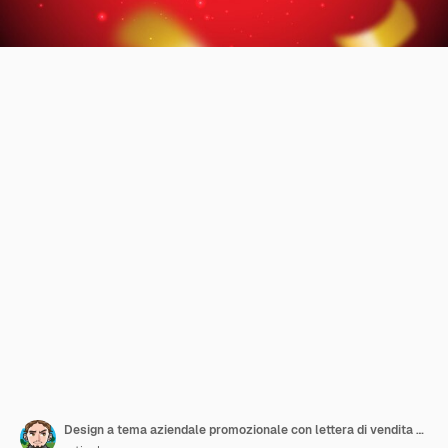
Design a tema aziendale promozionale con lettera di vendita 3d sul podio e coriandoli su sfondo rosso