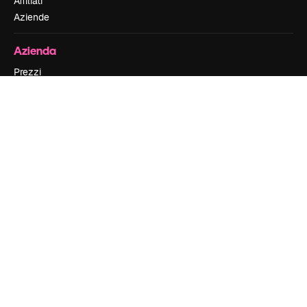
Affiliati
Aziende
Azienda
Prezzi
Chi siamo
Recensioni
Lavora con noi
Cerca tendenze
Blog
Eventi
Slidesgo
Vendi i tuoi contenuti
Sala stampa
Cerchi magnific.ai
Contattaci
Assistenza clienti