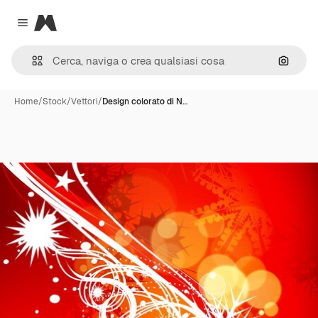
Magnific
Close menu
Cerca 
Home
/
Stock
/
Vettori
/
Design colorato di N…